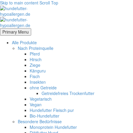
Skip to main content
Scroll Top
Primary Menu
Alle Produkte
Nach Proteinquelle
Pferd
Hirsch
Ziege
Känguru
Fisch
Insekten
ohne Getreide
Getreidefreies Trockenfutter
Vegetarisch
Vegan
Hundefutter Fleisch pur
Bio-Hundefutter
Besondere Bedürfnisse
Monoprotein Hundefutter
Diätfutter Hund