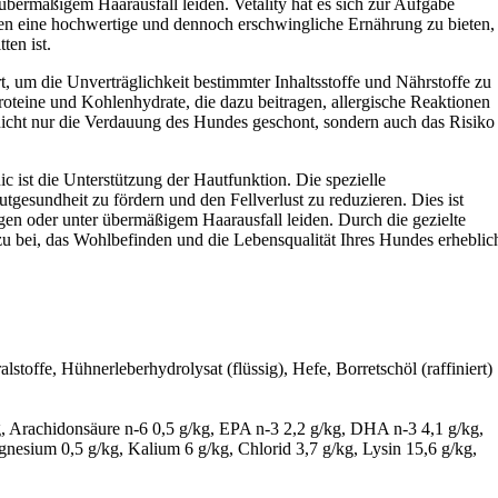
übermäßigem Haarausfall leiden. Vetality hat es sich zur Aufgabe
n eine hochwertige und dennoch erschwingliche Ernährung zu bieten,
ten ist.
rt, um die Unverträglichkeit bestimmter Inhaltsstoffe und Nährstoffe zu
Proteine und Kohlenhydrate, die dazu beitragen, allergische Reaktionen
icht nur die Verdauung des Hundes geschont, sondern auch das Risiko
c ist die Unterstützung der Hautfunktion. Die spezielle
tgesundheit zu fördern und den Fellverlust zu reduzieren. Dies ist
en oder unter übermäßigem Haarausfall leiden. Durch die gezielte
azu bei, das Wohlbefinden und die Lebensqualität Ihres Hundes erheblic
stoffe, Hühnerleberhydrolysat (flüssig), Hefe, Borretschöl (raffiniert)
, Arachidonsäure n-6 0,5 g/kg, EPA n-3 2,2 g/kg, DHA n-3 4,1 g/kg,
sium 0,5 g/kg, Kalium 6 g/kg, Chlorid 3,7 g/kg, Lysin 15,6 g/kg,