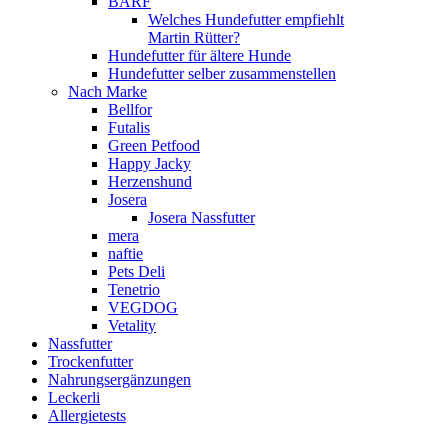
BARF
Welches Hundefutter empfiehlt
Martin Rütter?
Hundefutter für ältere Hunde
Hundefutter selber zusammenstellen
Nach Marke
Bellfor
Futalis
Green Petfood
Happy Jacky
Herzenshund
Josera
Josera Nassfutter
mera
naftie
Pets Deli
Tenetrio
VEGDOG
Vetality
Nassfutter
Trockenfutter
Nahrungsergänzungen
Leckerli
Allergietests