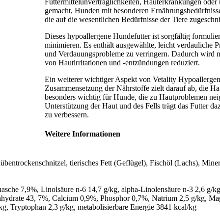
Futtermittelunverträglichkeiten, Hauterkrankungen oder 
gemacht, Hunden mit besonderen Ernährungsbedürfnisse
die auf die wesentlichen Bedürfnisse der Tiere zugeschnit
Dieses hypoallergene Hundefutter ist sorgfältig formulie
minimieren. Es enthält ausgewählte, leicht verdauliche 
und Verdauungsprobleme zu verringern. Dadurch wird n
von Hautirritationen und -entzündungen reduziert.
Ein weiterer wichtiger Aspekt von Vetality Hypoallergeni
Zusammensetzung der Nährstoffe zielt darauf ab, die Hau
besonders wichtig für Hunde, die zu Hautproblemen neig
Unterstützung der Haut und des Fells trägt das Futter d
zu verbessern.
Weitere Informationen
ntrockenschnitzel, tierisches Fett (Geflügel), Fischöl (Lachs), Mineral
sche 7,9%, Linolsäure n-6 14,7 g/kg, alpha-Linolensäure n-3 2,6 g/kg
ydrate 43, 7%, Calcium 0,9%, Phosphor 0,7%, Natrium 2,5 g/kg, Magne
kg, Tryptophan 2,3 g/kg, metabolisierbare Energie 3841 kcal/kg