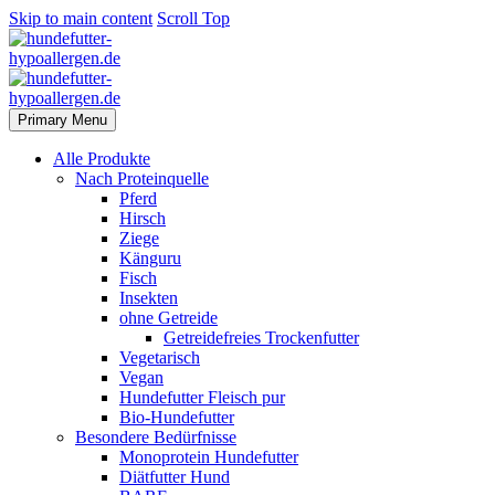
Skip to main content
Scroll Top
Primary Menu
Alle Produkte
Nach Proteinquelle
Pferd
Hirsch
Ziege
Känguru
Fisch
Insekten
ohne Getreide
Getreidefreies Trockenfutter
Vegetarisch
Vegan
Hundefutter Fleisch pur
Bio-Hundefutter
Besondere Bedürfnisse
Monoprotein Hundefutter
Diätfutter Hund