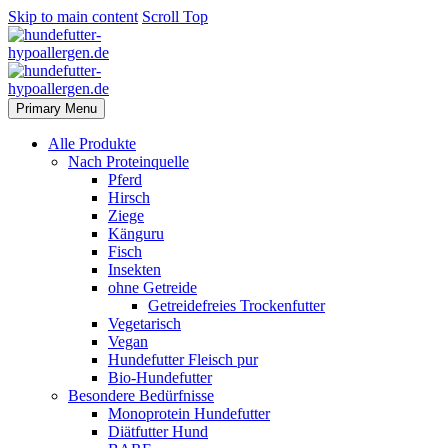
Skip to main content
Scroll Top
Primary Menu
Alle Produkte
Nach Proteinquelle
Pferd
Hirsch
Ziege
Känguru
Fisch
Insekten
ohne Getreide
Getreidefreies Trockenfutter
Vegetarisch
Vegan
Hundefutter Fleisch pur
Bio-Hundefutter
Besondere Bedürfnisse
Monoprotein Hundefutter
Diätfutter Hund