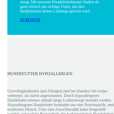
riesig. Mit unserem Hundefutterberater findest du
ganz einfach das richtige Futter, das den
Bedürfnissen deines Lieblings gerecht wird.
ZUM QUIZ
HUNDEFUTTER HYPOALLERGEN
Unverträglichkeiten und Allergien sind bei Hunden viel weiter
verbreitet, als zuerst angenommen. Durch hypoallergenes
Hundefutter können oftmals lange Leidenswege beendet werden.
Hypoallergenes Hundefutter beinhaltet nur eine Proteinquelle, mei
exotisches Fleisch. Über eine Ausschlussdiät kann festgestellt
werden, auf welche Bestandteile des herkömmlichen Hundefutters