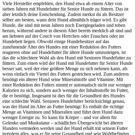
Viele Hersteller empfehlen, den Hund etwa ab einem Alter von
sieben Jahren mit Hundefutter für Senior Hunde zu füttern. Das ist
aber letztlich deine Entscheidung. Zudem merkst du als Besitzer
selber am besten, wann dein Hund allmählich träger wird. Es gibt
Hunde, die sind mit neun Jahren noch Energiegeladen und toben
herum, während andere in diesem Alter bereits merklich alt sind und
am liebsten auf der Couch von Herrchen oder Frauchen oder im
Hundebett liegen. Obwohl einige Hundebesitzer auf das
zunehmende Alter des Hundes mit einer Reduktion des Futters
reagieren ohne auf Hundefutter für ältere Hunde umzusteigen, ist
das die schlechtere Wahl als den Hund mit Senioren Hundefutter zu
füttern. Zum einen wird der Hund mit Hundefutter für Senior Hunde
besser satt, weil der eine größere Menge zu sich nehmen kann, als
wenn einfach ein Viertel des Futters gestrichen wird. Zum anderen
benötigt ein älterer Hund seine Mineralstoffe und Vitamine. Mit
einer Reduktion des Futters nimmt er automatisch nicht nur weniger
Kalorien zu sich, sondern auch weniger der Inhaltsstoffe im Futter,
die er benötigt. Insgesamt ist dies für die Gesundheit des Hundes
eine schlechte Wahl. Senioren Hundefutter berücksichtigt genau,
was der Hund im Alter an Futter benötigt: Es enthält die richtige
Menge an Vitaminen und Mineralien und führt dem Hund dazu
weniger Energie zu. So kann für Körper – und vor allem für
Gelenke und Muskulatur – schädliches Übergewicht bei älteren
Hunden vermieden werden und der Hund erhält mit seinem Futter
trotzdem alles, was er für seine Gesundheit und sein Wohlbefinden