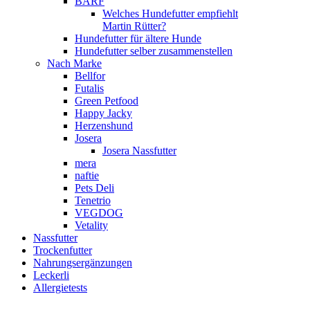
BARF
Welches Hundefutter empfiehlt
Martin Rütter?
Hundefutter für ältere Hunde
Hundefutter selber zusammenstellen
Nach Marke
Bellfor
Futalis
Green Petfood
Happy Jacky
Herzenshund
Josera
Josera Nassfutter
mera
naftie
Pets Deli
Tenetrio
VEGDOG
Vetality
Nassfutter
Trockenfutter
Nahrungsergänzungen
Leckerli
Allergietests