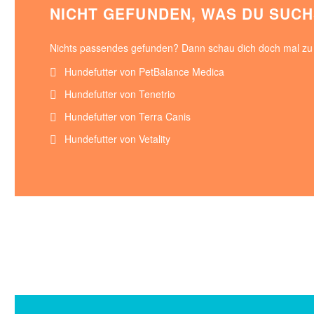
NICHT GEFUNDEN, WAS DU SUC
Nichts passendes gefunden? Dann schau dich doch mal z
Hundefutter von PetBalance Medica
Hundefutter von Tenetrio
Hundefutter von Terra Canis
Hundefutter von Vetality