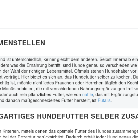
MENSTELLEN
und ist unterschiedlich, keiner gleicht dem anderen. Selbst innerhalb
ers was die Ernährung betrifft, sind Hunde genau so verschieden wie
in der Wahl der richtigen Lebensmittel. Oftmals stehen Hundehalter vo
 verträgt. Hier bietet es sich an, das Hundefutter selber zu kochen. Da
ig ist, möchte nicht jedes Frauchen oder Herrchen täglich den Kochlöf
he Menüs anbieten, die mit verschiedenen Nahrungsergänzungen frei kom
 oder auch rein pflanzliches Futter, wie von
naftie
, das mit Ergänzungsfut
nd danach maßgeschneidertes Futter herstellt, ist
Futalis
.
ZIGARTIGES HUNDEFUTTER SELBER ZU
 Kriterien, mittels denen das optimale Futter des Hundes zusammengest
bei der Rezeptur berücksichtigt. Dadurch erhält jeder Hund genau die 