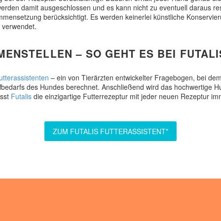
 werden damit ausgeschlossen und es kann nicht zu eventuell daraus 
ammensetzung berücksichtigt. Es werden keinerlei künstliche Konservi
, verwendet.
ENSTELLEN – SO GEHT ES BEI FUTALI
utterassistenten
– ein von Tierärzten entwickelter Fragebogen, bei d
bedarfs des Hundes berechnet. Anschließend wird das hochwertige Hund
asst
Futalis
die einzigartige Futterrezeptur mit jeder neuen Rezeptur im
ZUM FUTALIS FUTTERASSISTENT*