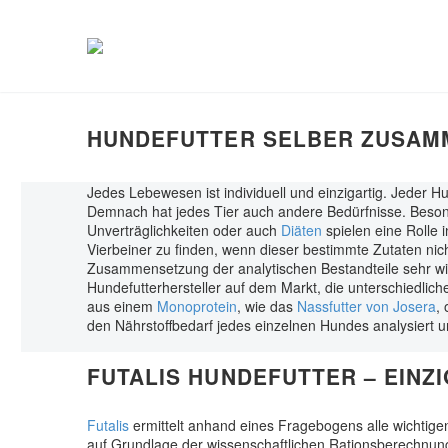
HUNDEFUTTER SELBER ZUSAM
Jedes Lebewesen ist individuell und einzigartig. Jeder H
Demnach hat jedes Tier auch andere Bedürfnisse. Besond
Unverträglichkeiten oder auch
Diäten
spielen eine Rolle 
Vierbeiner zu finden, wenn dieser bestimmte Zutaten nicht
Zusammensetzung der analytischen Bestandteile sehr wicht
Hundefutterhersteller auf dem Markt, die unterschiedlic
aus einem
Monoprotein
, wie das
Nassfutter von Josera
,
den Nährstoffbedarf jedes einzelnen Hundes analysiert u
FUTALIS HUNDEFUTTER – EIN
Futalis
ermittelt anhand eines Fragebogens alle wichtigen
auf Grundlage der wissenschaftlichen Rationsberechnung 