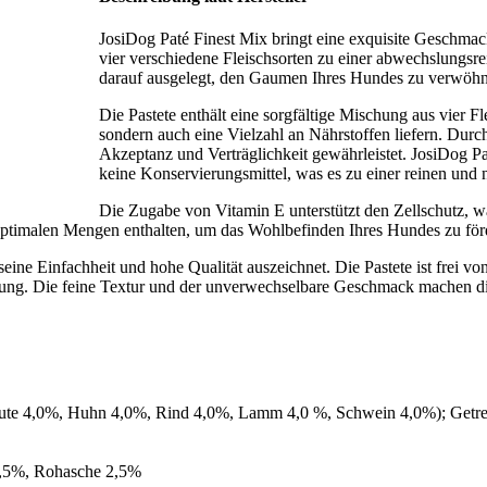
JosiDog Paté Finest Mix bringt eine exquisite Geschma
vier verschiedene Fleischsorten zu einer abwechslungsr
darauf ausgelegt, den Gaumen Ihres Hundes zu verwöhne
Die Pastete enthält eine sorgfältige Mischung aus vier Fl
sondern auch eine Vielzahl an Nährstoffen liefern. Du
Akzeptanz und Verträglichkeit gewährleistet. JosiDog Pa
keine Konservierungsmittel, was es zu einer reinen und 
Die Zugabe von Vitamin E unterstützt den Zellschutz, 
optimalen Mengen enthalten, um das Wohlbefinden Ihres Hundes zu förd
seine Einfachheit und hohe Qualität auszeichnet. Die Pastete ist frei v
ung. Die feine Textur und der unverwechselbare Geschmack machen di
(Pute 4,0%, Huhn 4,0%, Rind 4,0%, Lamm 4,0 %, Schwein 4,0%); Getrei
 0,5%, Rohasche 2,5%