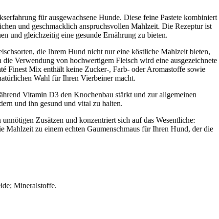
ckserfahrung für ausgewachsene Hunde. Diese feine Pastete kombiniert
eichen und geschmacklich anspruchsvollen Mahlzeit. Die Rezeptur ist
n und gleichzeitig eine gesunde Ernährung zu bieten.
eischsorten, die Ihrem Hund nicht nur eine köstliche Mahlzeit bieten,
rch die Verwendung von hochwertigem Fleisch wird eine ausgezeichnete
té Finest Mix enthält keine Zucker-, Farb- oder Aromastoffe sowie
natürlichen Wahl für Ihren Vierbeiner macht.
während Vitamin D3 den Knochenbau stärkt und zur allgemeinen
ern und ihn gesund und vital zu halten.
on unnötigen Zusätzen und konzentriert sich auf das Wesentliche:
e Mahlzeit zu einem echten Gaumenschmaus für Ihren Hund, der die
de; Mineralstoffe.