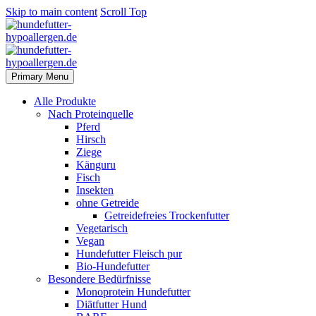
Skip to main content
Scroll Top
Primary Menu
Alle Produkte
Nach Proteinquelle
Pferd
Hirsch
Ziege
Känguru
Fisch
Insekten
ohne Getreide
Getreidefreies Trockenfutter
Vegetarisch
Vegan
Hundefutter Fleisch pur
Bio-Hundefutter
Besondere Bedürfnisse
Monoprotein Hundefutter
Diätfutter Hund