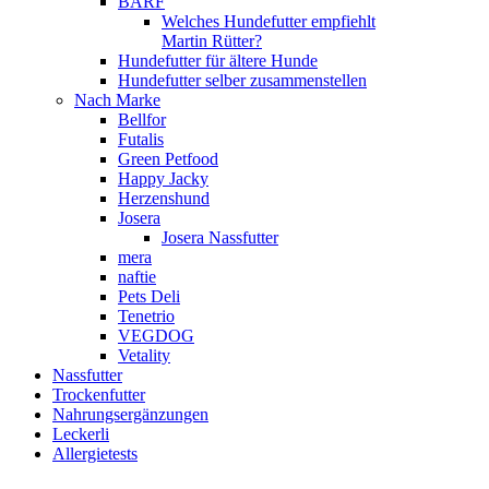
BARF
Welches Hundefutter empfiehlt
Martin Rütter?
Hundefutter für ältere Hunde
Hundefutter selber zusammenstellen
Nach Marke
Bellfor
Futalis
Green Petfood
Happy Jacky
Herzenshund
Josera
Josera Nassfutter
mera
naftie
Pets Deli
Tenetrio
VEGDOG
Vetality
Nassfutter
Trockenfutter
Nahrungsergänzungen
Leckerli
Allergietests