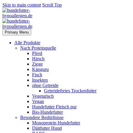
Skip to main content
Scroll Top
Primary Menu
Alle Produkte
Nach Proteinquelle
Pferd
Hirsch
Ziege
Känguru
Fisch
Insekten
ohne Getreide
Getreidefreies Trockenfutter
Vegetarisch
Vegan
Hundefutter Fleisch pur
Bio-Hundefutter
Besondere Bedürfnisse
Monoprotein Hundefutter
Diätfutter Hund