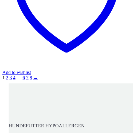
Add to wishlist
1
2
3
4
…
6
7
8
→
HUNDEFUTTER HYPOALLERGEN