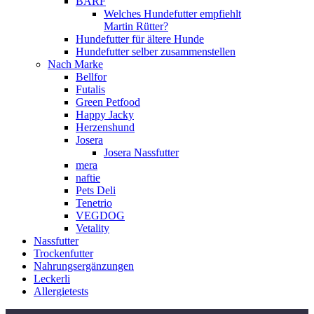
BARF
Welches Hundefutter empfiehlt
Martin Rütter?
Hundefutter für ältere Hunde
Hundefutter selber zusammenstellen
Nach Marke
Bellfor
Futalis
Green Petfood
Happy Jacky
Herzenshund
Josera
Josera Nassfutter
mera
naftie
Pets Deli
Tenetrio
VEGDOG
Vetality
Nassfutter
Trockenfutter
Nahrungsergänzungen
Leckerli
Allergietests